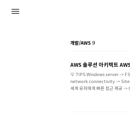
본문 바로가기
9
개발/AWS
9
AWS 솔루션 아키텍트 AWS
💡 TIPS Windows server -
network connectivity -> 
세계 유저에게 빠른 접근 제공 -> Cl
restriction 용량을 자유롭게 
랜젝션을 처리할 block storage -> 
gateway + 예측 불가능한 요청 패