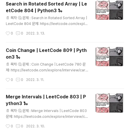
두 정렬되어있습니다. 💡 풀이 1. 각 열에 대해 BS 당연히
Search in Rotated Sorted Array | Le
BS로 접근해야 하는 문제로 생각했습니다. 1) 각 열의 첫번
etCode 804 | Python3 🐍
째 항을 순회합니다. 첫 행을 순회하는게 되겠죠. 2) 열의
글 내용
첫번재 값이 타겟값보다 작으면, 그 열에 타겟값이 있을 수
📄 목차 🤔 문제 : Search in Rotated Sorted Array |
있다는 뜻이겠죠? 해당 열에 대해 BS를 합니다. class So
LeetCode 804 문제: https://leetcode.com/explo
lution: def sear..
re/interview/card/top-interview-questions-me
작성시간
0
0
2022. 3. 13.
dium/110/sorting-and-searching/804/ 정렬된 배
열에서 타겟 숫자의 인덱스를 찾는 문제입니다. 단, 여기서
배열은 rotated 되어있습니다. 예를들어, [0,1,2,4,5,6,7]
Coin Change | LeetCode 809 | Pyth
배열을 오른쪽으로 4칸 옮겨 [4,5,6,7,0,1,2] 를 만드는 식
on3 🐍
입니다. 💡 풀이 1. Rotate 된 시작점을 찾은 후 한쪽 범위
글 내용
에서 BS 가장 먼저 떠올린 풀이는 어느부분부터 Rotate
📄 목차 🤔 문제 : Coin Change | LeetCode 780 문
된 것인지, pivot을 찾자는 거였습니다. nums = [4,5,6,
제: https://leetcode.com/explore/interview/car
7,..
d/top-interview-questions-medium/111/dynami
작성시간
0
0
2022. 3. 11.
c-programming/809/ 동전을 조합하여 가장 적은 동전
조합으로 주어진 금액을 만드는 문제입니다. 전형적인 Dy
namic Programming 문제네요. Dynamic Program
Merge Intervals | LeetCode 803 | P
ming 1. 큰 문제는 작은 문제로 나누어 푼다 2. 작은문제에
ython3 🐍
서 푼 정답은 기억해두었다가 동일한 문제가 나오면 그대
글 내용
로 활용한다. 💡 풀이 1. Top Down amount에서 동전만
📄 목차 🤔 문제 : Merge Intervals | LeetCode 803
큼씩 깎아내려가는 방식입니다. dp()라는 함수를 recursi
문제: https://leetcode.com/explore/interview/ca
ve하게 호출하게 됩니다. from typin..
rd/top-interview-questions-medium/110/sortin
작성시간
0
0
2022. 3. 10.
g-and-searching/803/ 배열로 주어진 범위(interval)