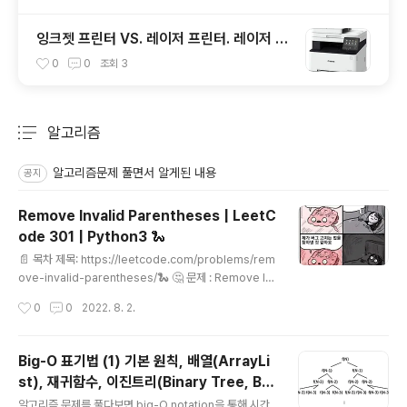
잉크젯 프린터 VS. 레이저 프린터. 레이저 프
린터가 항상 정답은 아니다! 장단점 비교
0
0
조회
3
알고리즘
분류 전체보기
주요 글 목록
알고리즘문제 풀면서 알게된 내용
공지
Remove Invalid Parentheses | LeetC
ode 301 | Python3 🐍
글 내용
📄 목차 제목: https://leetcode.com/problems/rem
ove-invalid-parentheses/🐍 🤔 문제 : Remove In
valid Parentheses | LeetCode 301 문제: https://l
작성시간
0
0
2022. 8. 2.
eetcode.com/problems/remove-invalid-parent
heses/ 주어진 문자열에서 가장 긴 palindrome을 찾는
문제입니다. 💡 풀이 1. 구구절절.. iteration 주어진 s의
Big-O 표기법 (1) 기본 원칙, 배열(ArrayLi
모든 substring에 대해서, valid parenthesis 여부를
st), 재귀함수, 이진트리(Binary Tree, B
확인하면서, 가장 긴 것들을 저장해서 반환해야 겠다. 그럼
글 내용
T)에서의 Big-O
TLE 가 날 것 같으니, (와 )의 갯수를 대조해서 더 많은걸
알고리즘 문제를 풀다보면 big-O notation을 통해 시간