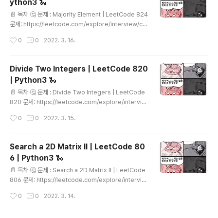
ython3 🐍
다. 가장 남은 task를 가장 먼저 처리한다 까지는 직관적으
글 내용
로 이해가 되었고, 그래서 task를 처리해가며 남은 task를
📄 목차 🤔 문제 : Majority Element | LeetCode 824
계속 sorting해서 다음 task를 뽑고, cooltime은 dequ
문제: https://leetcode.com/explore/interview/ca
e로 관리하였는데도 TLE가 ..
rd/top-interview-questions-medium/114/other
작성시간
0
0
2022. 3. 16.
s/824/ 주어진 배열에서 절반 이상을 차지하는 원소를 구
하는 문제입니다. 단, Could you solve the problem i
n linear time and in O(1) space? 💡 풀이 1. Majoirit
Divide Two Integers | LeetCode 820
y Component는 다른 원소 다 합친거보다 더 많이 나온
| Python3 🐍
다는 점! 그냥 dictionary 이용해서 각 원소별 나온 횟수 c
글 내용
ount하는 걸로는 도저히 O(1) space만에 해결이 안 되어
📄 목차 🤔 문제 : Divide Two Integers | LeetCode
discussion을 봤습니다.. ㅎ 핵심은 Majoirit..
820 문제: https://leetcode.com/explore/intervie
w/card/top-interview-questions-medium/113/m
작성시간
0
0
2022. 3. 15.
ath/820/ 나눗셈 연산자를 사용하지 않고 나눗셈의 몫을
구하는 문제입니다. 초등학교에서 배운.. 10/3 이라 하면 1
0-3-3-3.. 해서 양수일 때 까지 뺀 횟수를 구하는 방식이
Search a 2D Matrix II | LeetCode 80
떠오르네요. 1번 풀이는 그 풀이에서 반복을 활용하여 연산
6 | Python3 🐍
횟수를 log로 줄이는 방식이고 2번 풀이는 shift연산자를
글 내용
활용한 풀이입니다. 💡 풀이 1. 뺄셈 반복을 통한 몫 구하기
📄 목차 🤔 문제 : Search a 2D Matrix II | LeetCode
16/2 의 몫을 구한다고 하면 16 - 2- 2 - .... 이렇게 2을
806 문제: https://leetcode.com/explore/intervie
반복하여 빼겠지요? 어차피 2로 ..
w/card/top-interview-questions-medium/110/s
작성시간
0
0
2022. 3. 14.
orting-and-searching/806/ Matirx상에서 타겟값이
있는지 확인하는 문제입니다. 단, Matrix는 각 행, 열이 모