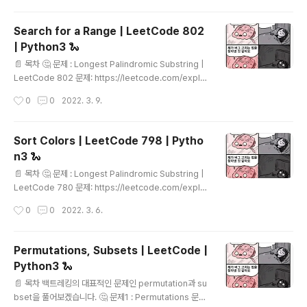
들을 합치는 문제입니다. 예를들어 [1,3], [2,4]가 들어오
면 -> [1,4] 로 합쳐집니다. 💡 풀이 접근 : interval이 겹
Search for a Range | LeetCode 802
치는 종류 일단 interval끼리 어떤 방식으로 겹칠 수 있을
| Python3 🐍
지 생각해보았습니다. 1. left overlapping : 새로 들어오
글 내용
는 interval의 왼쪽 범위가 기존에 있던 범위의 오른쪽에
📄 목차 🤔 문제 : Longest Palindromic Substring |
겹쳐서 들어감 ex) 기존 : [1, 3] 신규: [2, 4] -> ..
LeetCode 802 문제: https://leetcode.com/explo
re/interview/card/top-interview-questions-me
작성시간
0
0
2022. 3. 9.
dium/110/sorting-and-searching/802/ 정렬된 배
열에서 타겟이값이 나오는 구간을 찾는 문제입니다. time
complexity 를 O(logN)으로 하라는 단서가 있습니다.
Sort Colors | LeetCode 798 | Pytho
💡 풀이 1. Binary Search 시작점, 끝점을 찾는 binary s
n3 🐍
earch를 두번 수행하는 방식으로 코드를 작성했습니다. c
글 내용
lass Solution: def searchRange(self, nums: List[i
📄 목차 🤔 문제 : Longest Palindromic Substring |
nt], target: int) -> List[int]: ..
LeetCode 780 문제: https://leetcode.com/explo
re/interview/card/top-interview-questions-me
작성시간
0
0
2022. 3. 6.
dium/110/sorting-and-searching/798/ 주어진 배
열을 정렬하는 문제입니다. 단, 이 문제에서 배열의 값은 0,
1,2중 하나입니다. quick sort를 활용한다면 O(NlogN)
Permutations, Subsets | LeetCode |
이 걸리겠지만, 배열의 값이 정해져있다는 점을 활용하여
Python3 🐍
더 빠르게 풀 수 있습니다. 💡 풀이 1. hashMap활용, 0,1,
글 내용
2의 갯수 count 배열에서 나오는 값을 이미 알고 있기 때
📄 목차 백트레킹의 대표적인 문제인 permutation과 su
문에, 이를 활용해봅니다. nums를 읽으며 0,1,2의 갯수를
bset을 풀어보겠습니다. 🤔 문제1 : Permutations 문제: