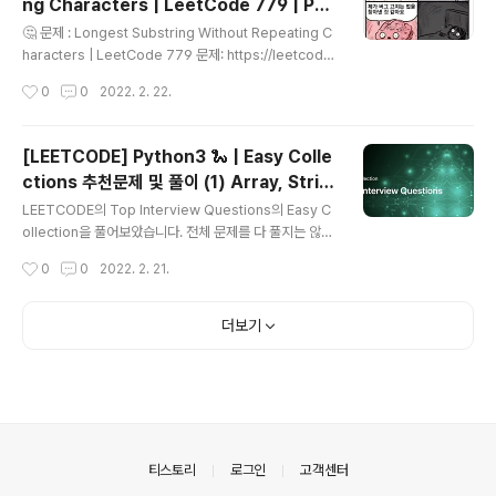
ng Characters | LeetCode 779 | Pyt
한 풀이 2탄 입니다. 카테고리 : Sorting&Searching, D
글 내용
hon3 🐍
ynamic Programming, Design, Math, Others..
🤔 문제 : Longest Substring Without Repeating C
haracters | LeetCode 779 문제: https://leetcode.
com/explore/interview/card/top-interview-que
작성시간
0
0
2022. 2. 22.
stions-medium/103/array-and-strings/779/ 어떤
문자열이 주어졋을 때 그 문자열의 substring중에서 sub
string내에 중복된 character가 없고 길이가 가장 긴 su
[LEETCODE] Python3 🐍 | Easy Colle
bstring 위 조건에 맞는 substring의 길이를 반환하는 문
ctions 추천문제 및 풀이 (1) Array, Strin
제입니다. 💡 풀이 1. 중복 character의 index를 기록하
글 내용
g, Linked List, Tree
여 substring길이 계산 1. 주어진 문자열을 순회하며, 이
LEETCODE의 Top Interview Questions의 Easy C
전에 나온 character와 중복된 character가 있는지..
ollection을 풀어보았습니다. 전체 문제를 다 풀지는 않았
고 각 챕터별로 recommended 라고 나와 있는 문제만
작성시간
0
0
2022. 2. 21.
풀었습니다. (string이랑 array는 문제가 어렵지 않아 대
부분 skip했습니다.) 쉬운 문제도 많았지만, 코테에 나오는
주요 유형들을 되짚어보기 위해 가벼운 마음으로 풀어보기
더보기
에는 적합했던 것 같습니다. 코테 준비를 오랜만에 하신다
면 본격 Medium, Hard 풀기 전에 한 번 훑어보시기를 추
천드립니다. https://leetcode.com/explore/intervi
ew/card/top-interview-questions-easy/ Explor
e - LeetCode LeetCode Explore is ..
의안내
티스토리
로그인
고객센터