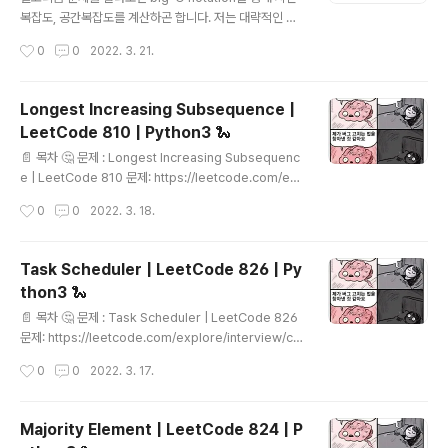
많은 갯수만큼 삭제한 substring먼저 확인하고.. 거기서
복잡도, 공간복잡도를 계산하곤 합니다. 저는 대략적인 호
없으면 (..
출 수, for loop, 캐싱 등을 염두에 두고 계산하곤 했는데
작성시간
0
0
2022. 3. 21.
요, CTCI(Cracking the Code Interview)책을 읽다
보니 recursion, string, binary tree 등에서 보다 정확
한 Big-O Notation에 대한 부분이 있어 정리해두려고 합
Longest Increasing Subsequence |
니다. 01. big-O 표기법이란? big-O 표기법은 N에 따라
LeetCode 810 | Python3 🐍
수행시간이 어떻게 변화하는지를 표현해주는 도구입니다.
글 내용
두 big-O 표기법 중 어떤게 더 수행시간이 빠른지를 비교
📄 목차 🤔 문제 : Longest Increasing Subsequenc
하는것이 아닙니다! 즉, big-o 표기로 더 크다고 해서 항상
e | LeetCode 810 문제: https://leetcode.com/ex
더 느린 것은 아닙니다. 입력과 연산에 따라 O(N) 코드가
plore/interview/card/top-interview-questions-
작성시간
0
0
2022. 3. 18.
O(1)..
medium/111/dynamic-programming/810/ 주어진
리스트 내 가장 긴 increasing subsequence 의 길이
를 찾는 문제입니다. subsequence 란 배열에서 몇개의
Task Scheduler | LeetCode 826 | Py
요소를 삭제해서 만들 수 있는 sequnce를 말합니다. (순
thon3 🐍
서는 바꾸지 않습니다) 예를들어, [2, 1, 3]의 subseque
글 내용
nce는 아래와 같습니다. [2, 1, 3], [2, 1], [2, 3], [1, 3],
📄 목차 🤔 문제 : Task Scheduler | LeetCode 826
[2], [1], [3], [] increasing subs..
문제: https://leetcode.com/explore/interview/ca
rd/top-interview-questions-medium/114/other
작성시간
0
0
2022. 3. 17.
s/826/ input으로 Task리스트와 cooltime값인 숫자 n
이 들어옵니다. 같은 Task사이에는 무조건 n 이상의 cool
time을 쉬어야 합니다. 이런 상황에서 주어진 task를 다
Majority Element | LeetCode 824 | P
처리하기 위해 필요한 최소 cpu time을 구하는 문제입니