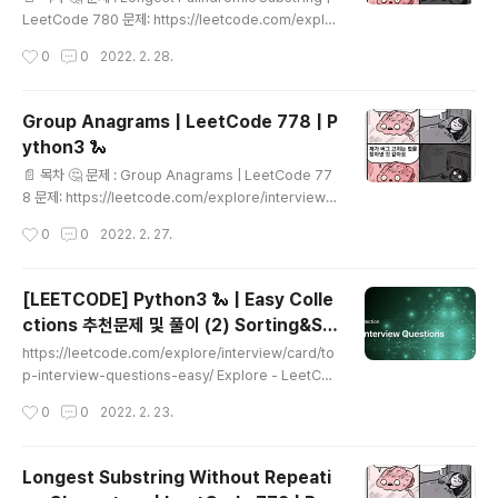
의 분기를 완벽하게 탐색한 뒤에야 다른 이웃 노드를 방문
LeetCode 780 문제: https://leetcode.com/explo
하는 방법 input이 23이라고 할..
re/interview/card/top-interview-questions-me
작성시간
0
0
2022. 2. 28.
dium/103/array-and-strings/780/ palindorme :
거꾸로 읽어도 제대로 읽는 것과 같은 문장이나 낱말, 숫자,
문자열(sequence of characters) 주어진 문자열에서
Group Anagrams | LeetCode 778 | P
가장 긴 palindrome을 찾는 문제입니다. palindrome
ython3 🐍
은 항상 홀수 palindrome 짝수 palindrome 두가지 케
글 내용
이스 모두 고려해야 합니다.! 홀수 palindrome: babad
📄 목차 🤔 문제 : Group Anagrams | LeetCode 77
짝수 palindrome: cbbd 💡 풀이 1. 문자열을 순회하며..
8 문제: https://leetcode.com/explore/interview/c
ard/top-interview-questions-medium/103/arra
작성시간
0
0
2022. 2. 27.
y-and-strings/778/ 문자열의 리스트가 주어졌을때, 같
은 문자 구성으로 순서만 바뀐 문자열을 묶어서 반환하는
문제입니다. 예를들어 abc, acb, bac, bca, cab, cba가
[LEETCODE] Python3 🐍 | Easy Colle
하나의 그룹으로 묶입니다. 💡 풀이 1. 접근 - '같은 문자들
ctions 추천문제 및 풀이 (2) Sorting&Se
로 구성된 문자열'임을 어떻게 판단할까? 이 문제의 핵심은
글 내용
arching, Dynamic Programming, Des
같은 문자들로 구성된 문자열임을 어떻게 판단할지입니다.
https://leetcode.com/explore/interview/card/to
ign, Math, Others
같은 문자들로 구성된 문자열은 같은 문자열로 바꿔서 판
p-interview-questions-easy/ Explore - LeetCo
단하면 되겠죠. 저는 문자열을 오름차순으로 정렬하는 방..
de LeetCode Explore is the best place for ever
작성시간
0
0
2022. 2. 23.
yone to start practicing and learning on LeetCo
de. No matter if you are a beginner or a master,
there are always new topics waiting for you to e
Longest Substring Without Repeati
xplore. leetcode.com 일주일에 거쳐 푼 21문제에 대