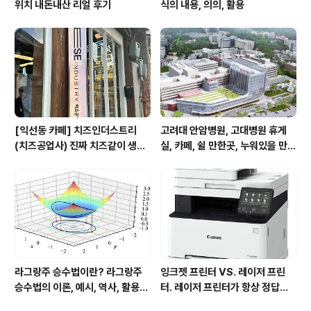
위치 내돈내산 리얼 후기
식의 내용, 의의, 활용
[익선동 카페] 치즈인더스트리
고려대 안암병원, 고대병원 휴게
(치즈공업사) 진짜 치즈같이 생긴
실, 카페, 쉴 만한곳, 누워있을 만한
치즈케이크 맛집, 페이스트리, 영
곳, 잠잘만한 곳, 24시간
업시간, 위치
라그랑주 승수법이란? 라그랑주
잉크젯 프린터 VS. 레이저 프린
승수법의 이론, 예시, 역사, 활용분
터. 레이저 프린터가 항상 정답은
야
아니다! 장단점 비교