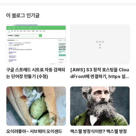
럽게 ‘더부룩함 없는 한 끼’에 눈길이 가곤 합니다.특히 최
근에는 건강을 고려한 메뉴들이 인기를 끌면서 ‘샐러드 맛
집’, ‘저칼로리 브런치’ 등을 키워드로 가벼운 식사를 찾는
이 블로그 인기글
분들이 많아졌습니다. 이런 흐름 속에서, 산뜻한 메뉴와 감
성적인 분위기를 동시에 즐길 수 있는 서울의 몇몇 공간들
을 소개해드리고자 합니다.이번 포스팅에서는 가볍지만 맛
있고, 분위기까지 만족스러운 6곳을 소개합니다.1. 산스
(@sans_meals) 산스..
구글 스프레드 시트로 자동 검색되
[AWS] S3 정적 호스팅을 Clou
는 단어장 만들기 (수정)
dFront에 연결하기, https 설
정, 가비아 도메인 연결
오이려좋아~ 서브웨이 오이샌드
맥스웰 방정식이란? 맥스웰 방정