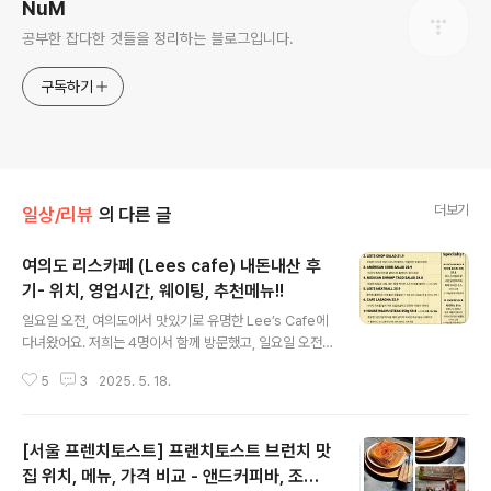
NuM
공부한 잡다한 것들을 정리하는 블로그입니다.
구독하기
더보기
일상/리뷰
의 다른 글
여의도 리스카페 (Lees cafe) 내돈내산 후
기- 위치, 영업시간, 웨이팅, 추천메뉴!!
글 내용
일요일 오전, 여의도에서 맛있기로 유명한 Lee’s Cafe에
다녀왔어요. 저희는 4명이서 함께 방문했고, 일요일 오전 1
0시 반쯤 도착했을 때는 이미 웨이팅이 조금 있었어요.앞
5
3
2025. 5. 18.
에 세 팀 정도 대기 중이었고, 15~20분 정도 기다린 후에
입장할 수 있었답니다. 기다리는 동안 밖으로 퍼지는 냄새
가 진짜 인상적이었어요. 안에서는 이미 많은 분들이 식사
[서울 프렌치토스트] 프랜치토스트 브런치 맛
를 즐기고 계셨고요.리스카페 Lees Cafe 위치이즈카페
는 여의도 브라이튼타워 근처에 위치해 있어서 접근성도
집 위치, 메뉴, 가격 비교 - 앤드커피바, 조앤
글 내용