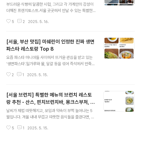
좋고, 주변에 맛있는 음식점도 많아 식사 전후로 둘러보는
도슨, 비캔드, 일기, 거실
부드러운 식빵에 달콤한 시럽, 그리고 각 가게만의 감성이
재미도 쏠쏠했어요.[네이버 지도]리스카페 여의도서울 영
더해진 프렌치토스트.서울 곳곳에서 만날 수 있는 특별한
등포구 국제금융로 39 판매시설동 1층 124~5호https://
프렌치토스트 맛집 5곳을 소개합니다.데이트, 혼자 힐링
naver.me/5V82uHFj 네이버 지도리스카페 여의도ma
5
2
2025. 5. 16.
타임, 친구와의 브런치까지 모두 어울리는 공간들이에요.
p.naver...
가격, 위치, 운영시간까지 한눈에 정리했으니 참고해보세
요!1. 앤드커피바 (포토 7,000원) (하프 4,000원)- 서울
[서울, 부산 맛집] 미쉐린이 인정한 진짜 생면
신촌 @and_coffeebar[네이버 지도]앤드커피바서울 서
대문구 신촌로 57 3층 301호https://naver.me/5OtSq
파스타 레스토랑 Top 8
글 내용
cIg 네이버 지도앤드커피바map.naver.com맛 • 프렌치
요즘 파스타 마니아들 사이에서 뜨거운 관심을 받고 있는
토스트 촉촉하고 덜 달아 호불호 적음 • 하프 사이즈 있어
‘생면파스타’.밀가루와 물, 달걀 등을 섞어 즉석에서 반죽하
혼자 먹기 좋음 • 드립커피 깔끔하고 맛있음분위기 • 채광
고 바로 뽑아내어 만든 신선한 면으로,건조면과는 확연히
예쁘고 잔잔한 분위기 • 감성적인 인테리어, 사진 잘 ..
2
1
2025. 5. 15.
다른 식감과 풍미를 자랑합니다.생면파스타란?‘생면’이란
말 그대로 건조되지 않은 신선한 파스타 면을 뜻해요.기계
로 대량 생산된 마른 면이 아닌, 레스토랑에서 직접 반죽해
[서울 브런치] 특별한 메뉴의 브런치 레스토
뽑아내기 때문에더 쫀득하고 부드러운 식감, 소스와의 높
은 흡착력, 풍부한 계란 향이 특징입니다.장점 • 입안에서
랑 추천 - 산스, 핀치브런치바, 몽크스부처, 아
글 내용
부드럽게 녹는 듯한 식감 • 소스가 잘 배어 깊은 맛을 냄 •
모르나폴리, 칠링미
날씨가 제법 따뜻해지고, 모임과 약속이 부쩍 늘어나는 5
재료 본연의 맛과 향이 살아있음단점 • 조리 시간이 더 오
월입니다. 겨울 내내 무겁고 따뜻한 음식들을 즐겼다면, 이
래 걸릴 수 있음 • 신선도 유지가 어려워 주로 현장에서만
제는 조금은 가볍고 상쾌한 메뉴가 당기기 시작하는 시기
맛볼 수 있음 • 취향에 따라 다소 흐물거린다고 느낄 수 있
5
1
2025. 5. 15.
죠. 꼭 다이어트를 하겠다는 건 아니지만, 속이 편안하고 부
음미쉐린 받은 서울,부..
담 없는 음식을 찾게 되는 날이 있습니다. 그런 날엔 자연스