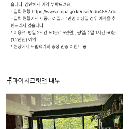
🪑마이시크릿댄 내부