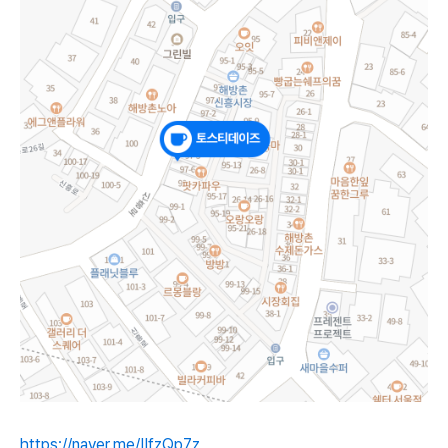
https://naver.me/IIfzQp7z