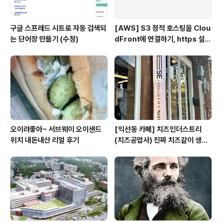
구글 스프레드 시트로 자동 검색되
[AWS] S3 정적 호스팅을 Clou
는 단어장 만들기 (수정)
dFront에 연결하기, https 설
정, 가비아 도메인 연결
오이려좋아~ 서브웨이 오이샌드
[익선동 카페] 치즈인더스트리
위치 내돈내산 리얼 후기
(치즈공업사) 진짜 치즈같이 생긴
치즈케이크 맛집, 페이스트리, 영
업시간, 위치