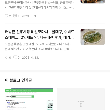
오랜만에 용리단길에서 친구들을 만났는데요, 금요일이라
서 그런지 맛집이다 싶은데는 다 대기가 한참 많네요.. ㅋㅋ
ㅋ 진짜 보이는 곳 마다 다 들어가서 대기 걸어놓고 30분
2
2
2023. 5. 3.
을 기다려도 자리가 안나서 그냥 근처 고깃집에서 고기먹
고.. 고기 다 먹을 쯤 (1시간 전에 대기 걸어둔) 버뮤다삼각
지에서 자리 났다고 연락와서 2차로 넘어갔습니다. 금요일
해방촌 신흥시장 데칼코마니 - 꿀대구, 수비드
용리단길은 쉽지 않은 것으로.. ㅠㅠㅠ 버뮤다 삼각지 외관
2층에 창문 뚫린 6인석자리가 명당자리 같았는데 저희는
스테이크, 2인세트 양, 내돈내산 후기, 대기시
글 내용
5명이라 그 자리에 앉지는 못했어요 ㅠㅠ 근처 지나가기만
간, 메뉴판, 영업시간
오늘은 해방촌 맛집 데칼코마니에 다녀왔습니다. 11시 오
해도 폭립 냄새가 솔솔납니다... ㅋㅋㅋ 버뮤다삼각지 메뉴
픈에 맞춰서 가려고 했는데, 조금 늦어서 11시 40분쯤 도
메뉴 가격 폭립 플래터 41,800원 폭립플래터 주니어 31,0
착했어요. 대기가 길까봐 걱정했는데, 해방촌은 사람들이
00원 버뮤다 매콤 엔칠라다 17,000원 신용산 퀘사디아 1
0
0
2023. 4. 23.
아직 많지 않더라구요. 테이블은 5개 정도밖에 안되는데,
8,000원 감바..
한 테이블만 손님이 있었습니다. 일단 대기 없이 들어갈 수
있어서 좋았어요 ㅎㅎ 데칼코마니 영업시간 점심 : 11:00
~ 14:30 (Last order 14:00) 저녁 : 17:00 ~ 20:30 (L
ast order 20:00) 월요일 휴무 데칼코마니 메뉴 팜스플
이 블로그 인기글
랜 돼지고기 수비드 스테이크 - 26,900원 시금치 바질페
스토 파스타 - 17,900원 한우 화이트 라구 파스타 - 18,9
00원 의성마늘 꿀대구 - 9,900원 그리고 이 메뉴들의 조
합으로 2인, 3인, 4인세트..