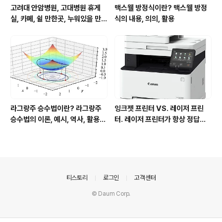
고려대 안암병원, 고대병원 휴게
맥스웰 방정식이란? 맥스웰 방정
실, 카페, 쉴 만한곳, 누워있을 만한
식의 내용, 의의, 활용
곳, 잠잘만한 곳, 24시간
라그랑주 승수법이란? 라그랑주
잉크젯 프린터 VS. 레이저 프린
승수법의 이론, 예시, 역사, 활용분
터. 레이저 프린터가 항상 정답은
야
아니다! 장단점 비교
의안내
티스토리
로그인
고객센터
© Daum Corp.