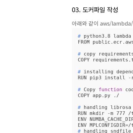
03. 도커파일 작성
아래와 같이 aws/lambda
#
 python3.8 lambda
#
 copy requirement
#
 installing depen
#
 Copy 
function
 co
#
 handling librosa
RUN mkdir -m 777 /
ENV NUMBA_CACHE_DIR
#
 handling sndfile