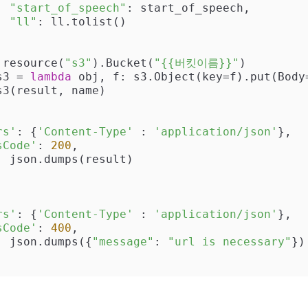
"start_of_speech"
: start_of_speech,

"ll"
: ll.tolist()

oto3.resource(
"s3"
).Bucket(
"{{버킷이름}}"
)

p_s3 = 
lambda
 obj, f: s3.Object(key=f).put(Body=
rs'
: {
'Content-Type'
 : 
'application/json'
},

sCode'
: 
200
,

: json.dumps(result)

rs'
: {
'Content-Type'
 : 
'application/json'
},

sCode'
: 
400
,

: json.dumps({
"message"
: 
"url is necessary"
})
