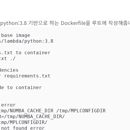
/python:3.8 기반으로 하는 Dockerfile을 루트에 작성해
 base image
s.txt to container
dencies
de to container
 error
tmp/NUMBA_CACHE_DIR /tmp/MPLCONFIGDIR

=/tmp/NUMBA_CACHE_DIR/

 not found error