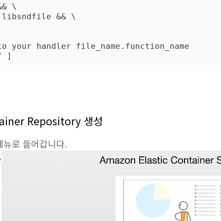
& \

to your handler file_name.function_name
" ]
tainer Repository 생성
R메뉴로 들어갑니다.