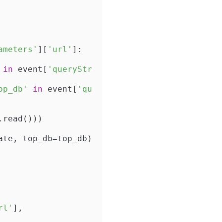
ameters'
][
'url'
]:

in
 event[
'queryStr
op_db'
in
 event[
'qu
rl'
],
