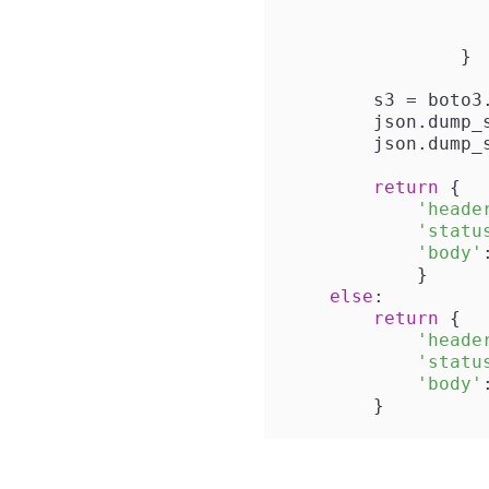
                }

        s3 = b
        json.dum
        json.dump_s3(result, name)

return
 {

'heade
'statu
'body'
            }

else
:

return
 {

'heade
'statu
'body'
        }