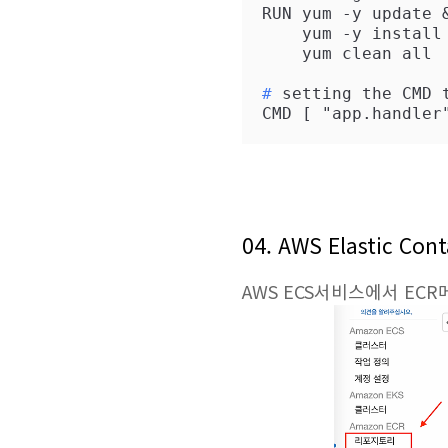
RUN yum -y update &
    yum -y install libsndfile && \

#
 setting the CMD 
CMD [ "app.handler
04. AWS Elastic Con
AWS ECS서비스에서 EC