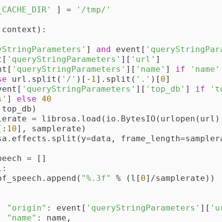
_CACHE_DIR'
 ] = 
'/tmp/'
 context
):
yStringParameters'
] 
and
 event[
'queryStringPar
nt[
'queryStringParameters'
][
'url'
]

ent[
'queryStringParameters'
][
'name'
] 
if
'name'
se
 url.split(
'/'
)[-
1
].split(
'.'
)[
0
]

 event[
'queryStringParameters'
][
'top_db'
] 
if
't
s'
] 
else
40
top_db)

[:
10
], samplerate)

:

  start_of_speech.append(
"%.3f"
 % (l[
0
]/samplerate))

"origin"
: event[
'queryStringParameters'
][
'u
"name"
: name,
