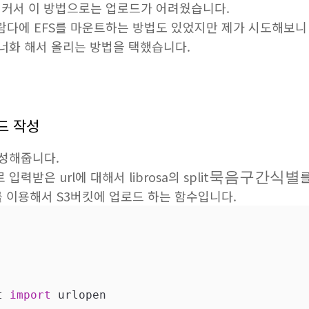
즈가 커서 이 방법으로는 업로드가 어려웠습니다.
람다에 EFS를 마운트하는 방법도 있었지만 제가 시도해보니 
너화 해서 올리는 방법을 택했습니다.
드 작성
성해줍니다.
묵
음
구
간
식
별
받은 url에 대해서 librosa의 split
묵
음
구
간
식
별
 이용해서 S3버킷에 업로드 하는 함수입니다.
t 
import