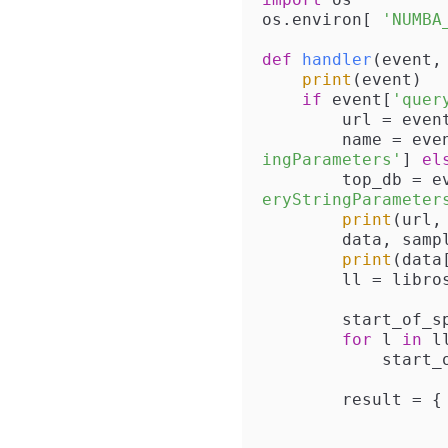
os.environ[ 
'NUMBA
def
handler
(
event,
print
(event)

if
 event[
'quer
        url = eve
        name = ev
ingParameters'
] 
el
        top_db =
eryStringParameter
print
(url, 
        data, samplerate = librosa.load(io.BytesIO(urlopen(url).read()))

print
(data
        ll = librosa.effects.split(y=data, frame_length=samplerate, top_db=top_db)

        start_of_speech = []

for
 l 
in
 ll
          
        result = {
