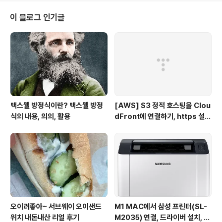
채워줄 수 있는 방법을 찾아보았습니다. 구글 스프레드시
트(Google Spreedsheet)의 ImportXML함수를 이용
이 블로그 인기글
하면 간단 int-num.tistory.com 구글 스프레드 시트의 I
mportXML은? 구글 스프레드 시트의 ImportXML 함수
는 웹 페이지에서 특정 컨텐츠를 크롤링하는데 유용한 함
수입니다. importXML 함수는 구글 스..
맥스웰 방정식이란? 맥스웰 방정
[AWS] S3 정적 호스팅을 Clou
식의 내용, 의의, 활용
dFront에 연결하기, https 설
정, 가비아 도메인 연결
오이려좋아~ 서브웨이 오이샌드
M1 MAC에서 삼성 프린터(SL-
위치 내돈내산 리얼 후기
M2035) 연결, 드라이버 설치, B